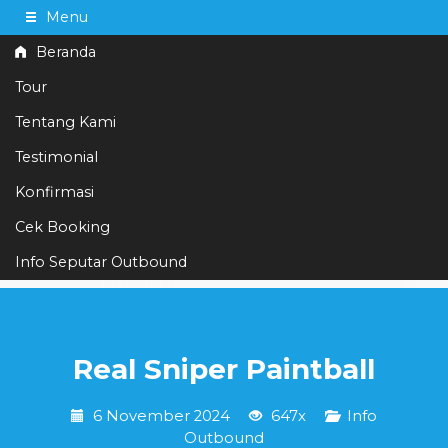
Menu
Beranda
Tour
Tentang Kami
Testimonial
085559553469
Hotline
Konfirmasi
Informasi lebih lanjut?
Kontak Kami
Cek Booking
Info Seputar Outbound
Merdeka Mari Kita Mulai Wisata Outbound Paket Paling Hemat Di
Bulan Agustus Menanti Anda
Real Sniper Paintball
6 November 2024
647x
Info
Outbound