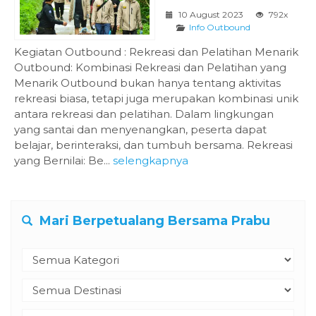
10 August 2023
792x
Info Outbound
Kegiatan Outbound : Rekreasi dan Pelatihan Menarik
Outbound: Kombinasi Rekreasi dan Pelatihan yang
Menarik Outbound bukan hanya tentang aktivitas
rekreasi biasa, tetapi juga merupakan kombinasi unik
antara rekreasi dan pelatihan. Dalam lingkungan
yang santai dan menyenangkan, peserta dapat
belajar, berinteraksi, dan tumbuh bersama. Rekreasi
yang Bernilai: Be...
selengkapnya
Mari Berpetualang Bersama Prabu