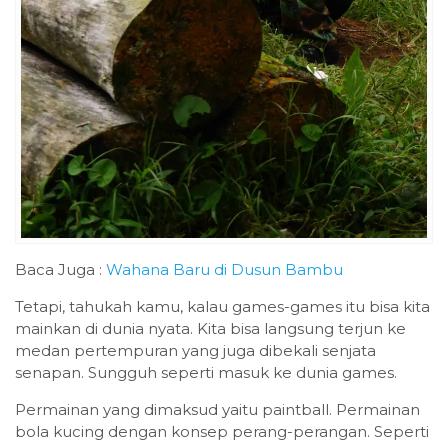
Baca Juga :
Wahana Baru di Dusun Bambu
Tetapi, tahukah kamu, kalau games-games itu bisa kita
mainkan di dunia nyata. Kita bisa langsung terjun ke
medan pertempuran yang juga dibekali senjata
senapan. Sungguh seperti masuk ke dunia games.
Permainan yang dimaksud yaitu paintball. Permainan
bola kucing dengan konsep perang-perangan. Seperti