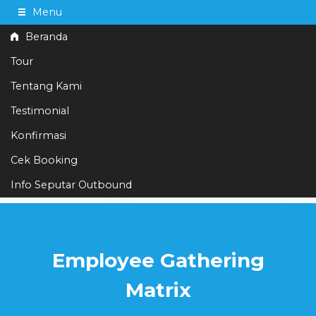
Menu
Beranda
Tour
Tentang Kami
Testimonial
085559553469
Hotline
Konfirmasi
Informasi lebih lanjut?
Kontak Kami
Cek Booking
Info Seputar Outbound
Merdeka Mari Kita Mulai Wisata Outbound Paket Paling Hemat Di
Bulan Agustus Menanti Anda
Employee Gathering
Matrix