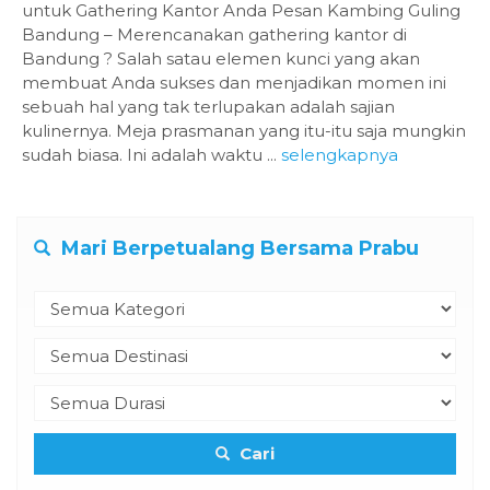
untuk Gathering Kantor Anda Pesan Kambing Guling
Bandung – Merencanakan gathering kantor di
Bandung ? Salah satau elemen kunci yang akan
membuat Anda sukses dan menjadikan momen ini
sebuah hal yang tak terlupakan adalah sajian
kulinernya. Meja prasmanan yang itu-itu saja mungkin
sudah biasa. Ini adalah waktu ...
selengkapnya
Mari Berpetualang Bersama Prabu
Cari