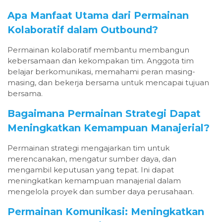
Apa Manfaat Utama dari Permainan
Kolaboratif dalam Outbound?
Permainan kolaboratif membantu membangun
kebersamaan dan kekompakan tim. Anggota tim
belajar berkomunikasi, memahami peran masing-
masing, dan bekerja bersama untuk mencapai tujuan
bersama.
Bagaimana Permainan Strategi Dapat
Meningkatkan Kemampuan Manajerial?
Permainan strategi mengajarkan tim untuk
merencanakan, mengatur sumber daya, dan
mengambil keputusan yang tepat. Ini dapat
meningkatkan kemampuan manajerial dalam
mengelola proyek dan sumber daya perusahaan.
Permainan Komunikasi: Meningkatkan