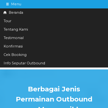
Menu
Beranda
Tour
Tentang Kami
Testimonial
085559553469
Hotline
Konfirmasi
Informasi lebih lanjut?
Kontak Kami
Cek Booking
Info Seputar Outbound
Merdeka Mari Kita Mulai Wisata Outbound Paket Paling Hemat Di
Bulan Agustus Menanti Anda
Berbagai Jenis
Permainan Outbound