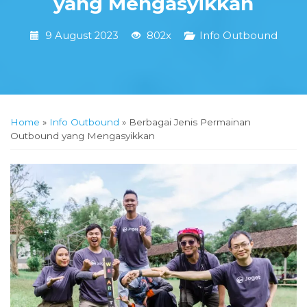
yang Mengasyikkan
9 August 2023
802x
Info Outbound
Home
»
Info Outbound
»
Berbagai Jenis Permainan
Outbound yang Mengasyikkan