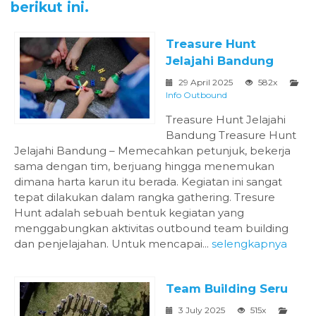
berikut ini.
Treasure Hunt
Jelajahi Bandung
29 April 2025
582x
Info Outbound
Treasure Hunt Jelajahi
Bandung Treasure Hunt
Jelajahi Bandung – Memecahkan petunjuk, bekerja
sama dengan tim, berjuang hingga menemukan
dimana harta karun itu berada. Kegiatan ini sangat
tepat dilakukan dalam rangka gathering. Tresure
Hunt adalah sebuah bentuk kegiatan yang
menggabungkan aktivitas outbound team building
dan penjelajahan. Untuk mencapai...
selengkapnya
Team Building Seru
3 July 2025
515x