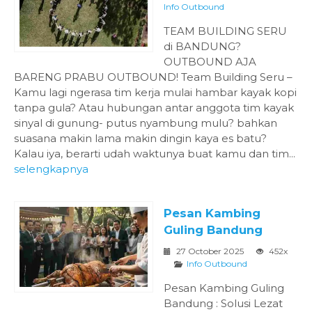
Info Outbound
TEAM BUILDING SERU
di BANDUNG?
OUTBOUND AJA
BARENG PRABU OUTBOUND! Team Building Seru –
Kamu lagi ngerasa tim kerja mulai hambar kayak kopi
tanpa gula? Atau hubungan antar anggota tim kayak
sinyal di gunung- putus nyambung mulu? bahkan
suasana makin lama makin dingin kaya es batu?
Kalau iya, berarti udah waktunya buat kamu dan tim...
selengkapnya
Pesan Kambing
Guling Bandung
27 October 2025
452x
Info Outbound
Pesan Kambing Guling
Bandung : Solusi Lezat