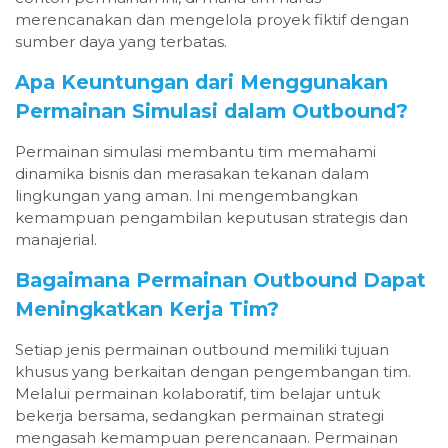
merencanakan dan mengelola proyek fiktif dengan
sumber daya yang terbatas.
Apa Keuntungan dari Menggunakan
Permainan Simulasi dalam Outbound?
Permainan simulasi membantu tim memahami
dinamika bisnis dan merasakan tekanan dalam
lingkungan yang aman. Ini mengembangkan
kemampuan pengambilan keputusan strategis dan
manajerial.
Bagaimana Permainan Outbound Dapat
Meningkatkan Kerja Tim?
Setiap jenis permainan outbound memiliki tujuan
khusus yang berkaitan dengan pengembangan tim.
Melalui permainan kolaboratif, tim belajar untuk
bekerja bersama, sedangkan permainan strategi
mengasah kemampuan perencanaan. Permainan