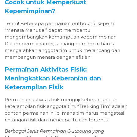
Cocok untuk Memperkuat
Kepemimpinan?
Tentu! Beberapa permainan outbound, seperti
“Menara Manusia,” dapat membantu
mengembangkan kemampuan kepemimpinan.
Dalam permainan ini, seorang pemimpin harus
mengarahkan anggota tim untuk merancang dan
membangun menara dengan efisien.
Permainan Aktivitas Fisik:
Meningkatkan Keberanian dan
Keterampilan Fisik
Permainan aktivitas fisik menguji keberanian dan
keterampilan fisik anggota tim. “Trekking Tim” adalah
contoh permainan ini, di mana tim harus mengatasi
rintangan fisik dan mencapai tujuan tertentu.
Berbagai Jenis Permainan Outbound yang